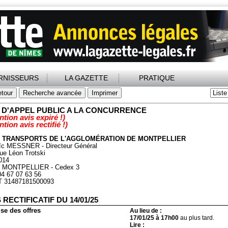
RNISSEURS
LA GAZETTE
PRATIQUE
S D'APPEL PUBLIC A LA CONCURRENCE
ntion avis expiré !)
ntion avis rectifié !)
- TRANSPORTS DE L'AGGLOMÉRATION DE MONTPELLIER
ïc MESSNER - Directeur Général
ue Léon Trotski
014
5 MONTPELLIER - Cedex 3
04 67 07 63 56
T 31487181500093
 RECTIFICATIF DU 14/01/25
se des offres
Au lieu de :
17/01/25 à 17h00
au plus tard.
Lire :