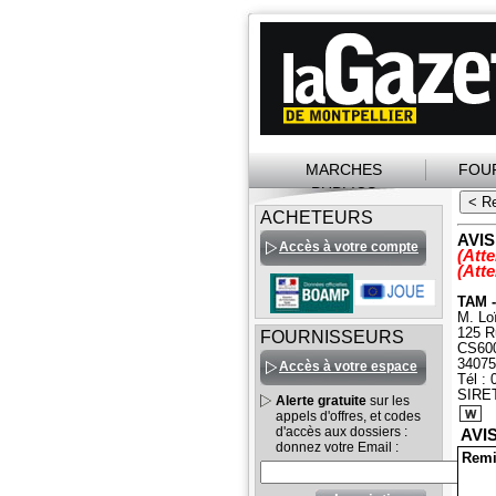
MARCHES
FOU
PUBLICS
ACHETEURS
AVI
Accès à votre compte
(Atte
(Atte
TAM 
M. Lo
125 R
FOURNISSEURS
CS60
3407
Accès à votre espace
Tél : 
SIRE
Alerte gratuite
sur les
appels d'offres, et codes
d'accès aux dossiers :
AVIS
donnez votre Email :
Remi