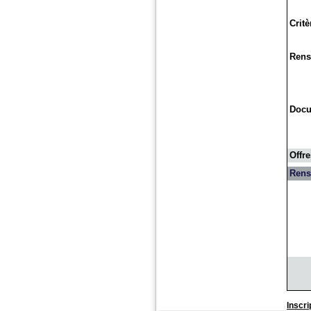
Critè
Rens
Doc
Offre
Rens
Inscri