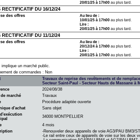
20/01/25 à 17h00
au plus tard.
 RECTIFICATIF DU 16/12/24
se des offres
Au lieu de :
10/01/25 à 17h00
au plus tard.
Lire :
20/01/25 à 17h00
au plus tard.
 RECTIFICATIF DU 11/12/24
se des offres
Au lieu de :
20/12/24 à 17h00
au plus tard.
Lire :
20/01/25 à 17h00
au plus tard.
s implique un marché public.
pement de commandes : Non
t
Travaux de reprise des revêtements et de remplacem
Secteur Saint-Paul - Secteur Hauts de Massane à M
rence
2024/08/38
 de marché
Travaux
e
Procédure adaptée ouverte
nique d'achat
Sans objet
 d'exécution
34000 MONTPELLIER
ipal
e
4 mois
ription
-Renouveler deux appareils de voie AG3/PAU BM3/
-Le rail entre ceux de appareils de voie sur les deux 
-La communication AG4/PAU BM4 et AG7/PAU BM7