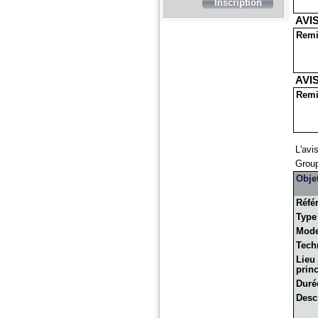
AVIS
Remi
AVIS
Remi
L'avi
Grou
Obje
Réfé
Type
Mod
Tech
Lieu
princ
Duré
Desc