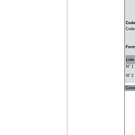
Code
Code
For
Lots
N° 1
N° 2
Cond