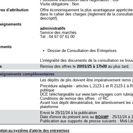
Visite obligatoire : Non
res d'attribution
Offre économiquement la plus avantageuse appréciée 
dans le cahier des charges (règlement de la consultati
descriptif).
eignements
administratifs
Service des marchés
Tél : 04 67 07 61 00
uments
Dossier de Consultation des Entreprises
L'intégralité des documents de la consultation se trouve
s
Remise des offres le
20/01/25 à 17h00
au plus tard.
eignements complémentaires
Les dépôts de plis doivent être impérativement remis 
Procédure adaptée - articles L.2123-1 et R.2123-1 à
publique
DCE téléchargeable sur www.tam-voyages.com rubrique
Conditions de remise des offres : cf RC
Avant tout dépôt dématérialisé, lire attentivement les c
plateforme
Envoi le 25/11/24 à la publication
Date d'envoi du présent avis au
: 25/11/24 à 
BOAMP
Publication aux supports de presse suivants : Midi-Lib
ption au système d'alerte des entreprises