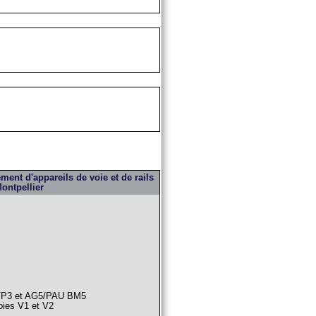
ent d'appareils de voie et de rails
ontpellier
STP3 et AG5/PAU BM5
voies V1 et V2