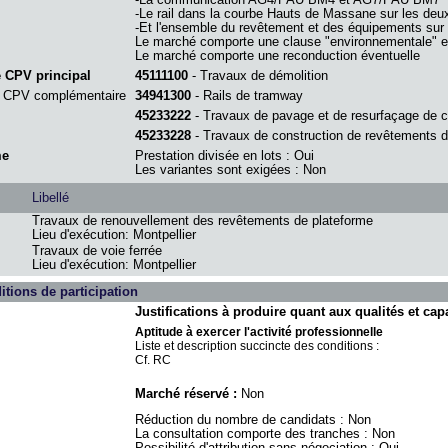
-Le rail dans la courbe Hauts de Massane sur les deu
-Et l'ensemble du revêtement et des équipements sur
Le marché comporte une clause "environnementale" et
Le marché comporte une reconduction éventuelle
 CPV principal
45111100
- Travaux de démolition
 CPV complémentaire
34941300
- Rails de tramway
45233222
- Travaux de pavage et de resurfaçage de 
45233228
- Travaux de construction de revêtements d
me
Prestation divisée en lots : Oui
Les variantes sont exigées : Non
Libellé
Travaux de renouvellement des revêtements de plateforme
Lieu d'exécution: Montpellier
Travaux de voie ferrée
Lieu d'exécution: Montpellier
itions de participation
Justifications à produire quant aux qualités et cap
Aptitude à exercer l'activité professionnelle
Liste et description succincte des conditions :
Cf. RC
Marché réservé :
Non
Réduction du nombre de candidats : Non
La consultation comporte des tranches : Non
Possibilité d'attribution sans négociation : Oui