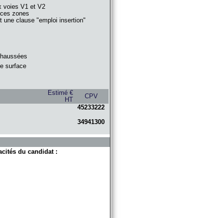
x voies V1 et V2
 ces zones
 une clause "emploi insertion"
chaussées
e surface
Estimé €
CPV
HT
45233222
34941300
acités du candidat :